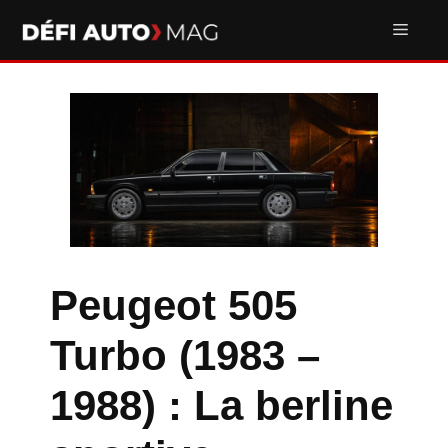
Aller
Men
au
contenu
Peugeot 505
Turbo (1983 –
1988) : La berline