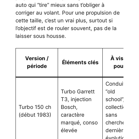
auto qui “tire” mieux sans t’obliger à
corriger au volant. Pour une propulsion de
cette taille, c’est un vrai plus, surtout si
l’objectif est de rouler souvent, pas de la
laisser sous housse.
Version /
À viser
Éléments clés
période
pour
Conduite
Turbo Garrett
“old
T3, injection
school”,
Turbo 150 ch
Bosch,
collection
(début 1983)
caractère
sans
marqué, conso
chercher la
élevée
dernière
évolution