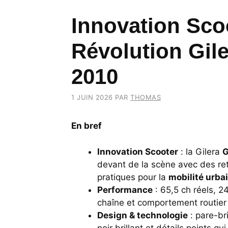
Innovation Sco
Révolution Gile
2010
1 JUIN 2026
PAR
THOMAS
En bref
Innovation Scooter
: la Gilera
G
devant de la scène avec des re
pratiques pour la
mobilité urba
Performance
: 65,5 ch réels, 2
chaîne et comportement routier 
Design & technologie
: pare-bri
noir brillant et détails peints qu