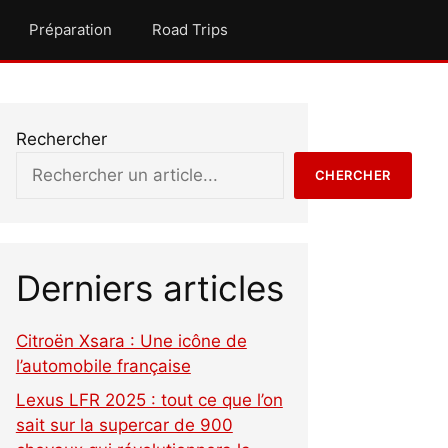
Préparation
Road Trips
Rechercher
CHERCHER
Derniers articles
Citroën Xsara : Une icône de
l’automobile française
Lexus LFR 2025 : tout ce que l’on
sait sur la supercar de 900