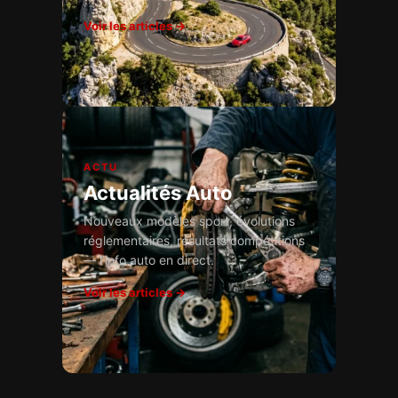
Voir les articles →
ACTU
Actualités Auto
Nouveaux modèles sport, évolutions
réglementaires, résultats compétitions
— l’info auto en direct.
Voir les articles →