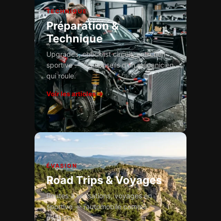
TECHNIQUE
Préparation &
Technique
Upgrades, checklist circuit, entretien
sportive — les conseils d’un mécanicien
qui roule.
Voir les articles →
ÉVASION
Road Trips & Voyages
Routes à sensations, voyages en
sportive — l’automobile comme
évasion.