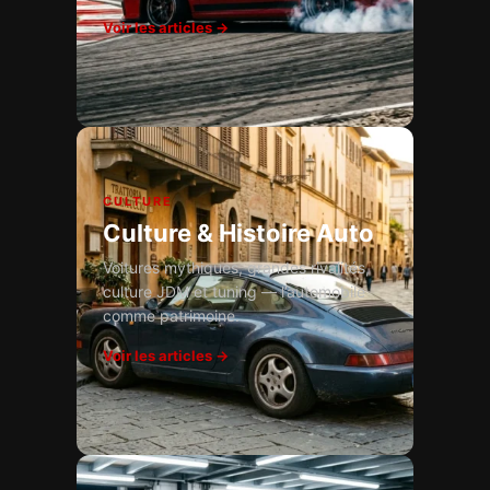
Voir les articles →
CULTURE
Culture & Histoire Auto
Voitures mythiques, grandes rivalités,
culture JDM et tuning — l’automobile
comme patrimoine.
Voir les articles →