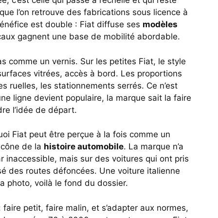
, c’est celle qui passe à l’échelle et qui reste
que l’on retrouve des fabrications sous licence à
énéfice est double : Fiat diffuse ses
modèles
caux gagnent une base de mobilité abordable.
s comme un vernis. Sur les petites Fiat, le style
, surfaces vitrées, accès à bord. Les proportions
es ruelles, les stationnements serrés. Ce n’est
ne ligne devient populaire, la marque sait la faire
rdre l’idée de départ.
uoi Fiat peut être perçue à la fois comme un
icône de la
histoire automobile
. La marque n’a
r inaccessible, mais sur des voitures qui ont pris
é des routes défoncées. Une voiture italienne
la photo, voilà le fond du dossier.
: faire petit, faire malin, et s’adapter aux normes,