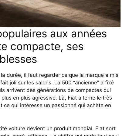
populaires aux années
tte compacte, ses
iblesses
 la durée, il faut regarder ce que la marque a mis
ait joli sur les salons. La 500 “ancienne” a fixé
uis arrivent des générations de compactes qui
lus en plus agressive. Là, Fiat alterne le très
ent ce qui intéresse un passionné qui achète en
ite voiture devient un produit mondial. Fiat sort
ple, carré, efficace. Le chiffre qui parle tout seul