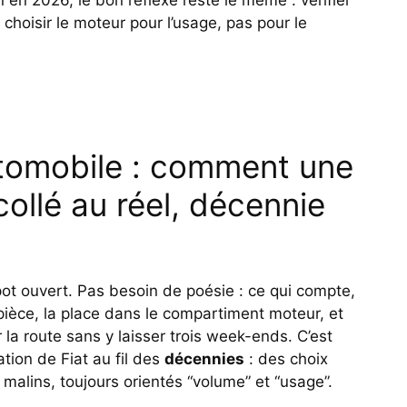
 en 2026, le bon réflexe reste le même : vérifier
et choisir le moteur pour l’usage, pas pour le
automobile : comment une
 collé au réel, décennie
t ouvert. Pas besoin de poésie : ce qui compte,
la pièce, la place dans le compartiment moteur, et
 la route sans y laisser trois week-ends. C’est
tion de Fiat au fil des
décennies
: des choix
 malins, toujours orientés “volume” et “usage”.