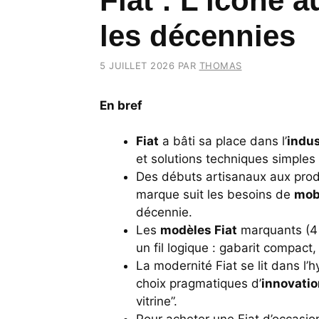
Fiat : L’icône 
les décennies
5 JUILLET 2026
PAR
THOMAS
En bref
Fiat
a bâti sa place dans l’
indus
et solutions techniques simples 
Des débuts artisanaux aux produ
marque suit les besoins de
mobi
décennie.
Les
modèles Fiat
marquants (4 
un fil logique : gabarit compact,
La modernité Fiat se lit dans l’hy
choix pragmatiques d’
innovatio
vitrine”.