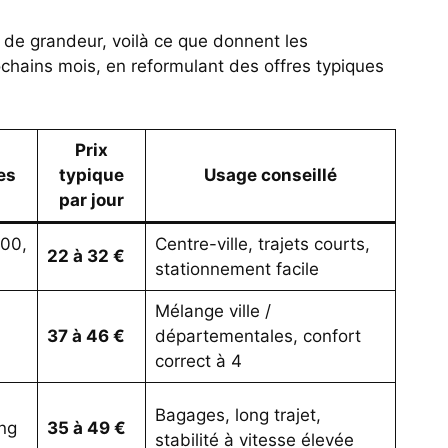
s de grandeur, voilà ce que donnent les
ochains mois, en reformulant des offres typiques
Prix
es
typique
Usage conseillé
par jour
500,
Centre-ville, trajets courts,
22 à 32 €
stationnement facile
Mélange ville /
37 à 46 €
départementales, confort
correct à 4
Bagages, long trajet,
ng
35 à 49 €
stabilité à vitesse élevée