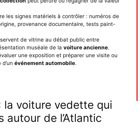
 collection
peut perdre ou regagner de la valeur
tre les signes matériels à contrôler : numéros de
rigine, provenance documentaire, tests paint-
ervent de vitrine au débat public entre
résentation muséale de la
voiture ancienne
.
évaluer une exposition et préparer une visite ou
e d’un
événement automobile
.
 la voiture vedette qui
s autour de l’Atlantic