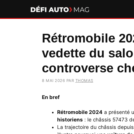
Aller
au
contenu
Rétromobile 202
vedette du salo
controverse che
8 MAI 2026
PAR
THOMAS
En bref
Rétromobile 2024
a présenté 
historiens
: le châssis 57473 d
La trajectoire du châssis depui