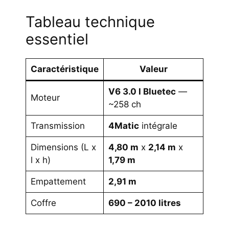
Tableau technique
essentiel
Caractéristique
Valeur
V6 3.0 l Bluetec
—
Moteur
~258 ch
Transmission
4Matic
intégrale
Dimensions (L x
4,80 m
x
2,14 m
x
l x h)
1,79 m
Empattement
2,91 m
Coffre
690 – 2010 litres