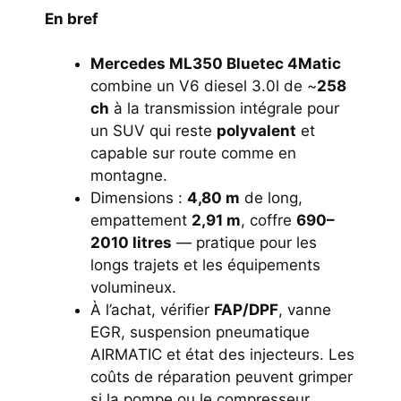
En bref
Mercedes ML350 Bluetec 4Matic
combine un V6 diesel 3.0l de ~
258
ch
à la transmission intégrale pour
un SUV qui reste
polyvalent
et
capable sur route comme en
montagne.
Dimensions :
4,80 m
de long,
empattement
2,91 m
, coffre
690–
2010 litres
— pratique pour les
longs trajets et les équipements
volumineux.
À l’achat, vérifier
FAP/DPF
, vanne
EGR, suspension pneumatique
AIRMATIC et état des injecteurs. Les
coûts de réparation peuvent grimper
si la pompe ou le compresseur