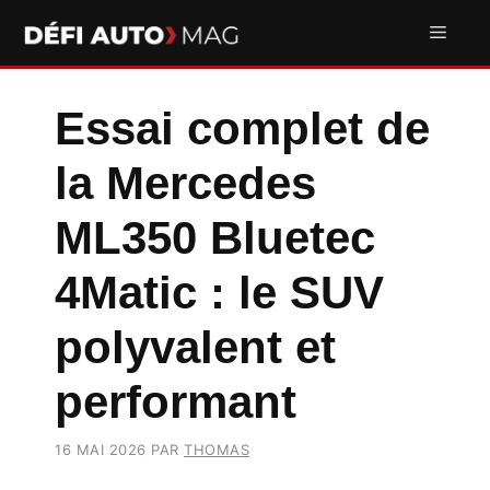
Aller
Men
au
contenu
Essai complet de
la Mercedes
ML350 Bluetec
4Matic : le SUV
polyvalent et
performant
16 MAI 2026
PAR
THOMAS