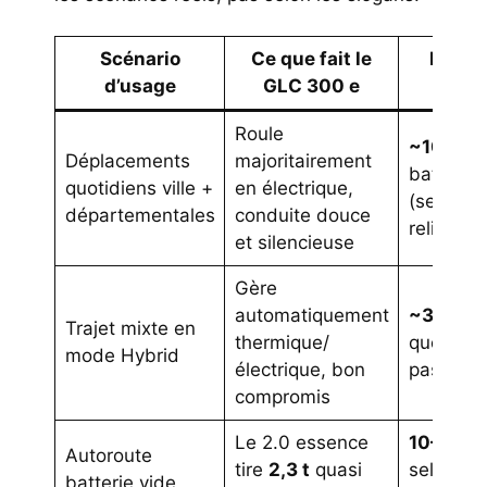
Scénario
Ce que fait le
Repère
d’usage
GLC 300 e
réa
Roule
~100 k
Déplacements
majoritairement
batterie
quotidiens ville +
en électrique,
(selon
départementales
conduite douce
relief/te
et silencieuse
Gère
automatiquement
~3,9 l/1
Trajet mixte en
thermique/
que la ba
mode Hybrid
électrique, bon
pas vide
compromis
Le 2.0 essence
10–15 l/
Autoroute
tire
2,3 t
quasi
selon
batterie vide