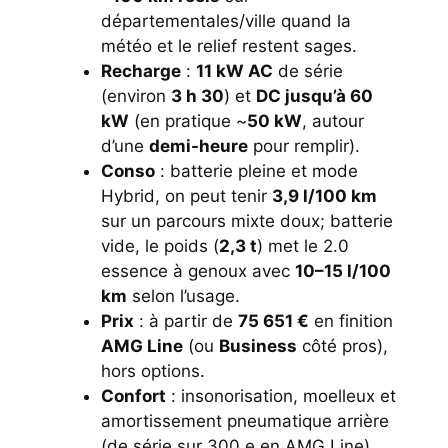
départementales/ville quand la
météo et le relief restent sages.
Recharge
:
11 kW AC
de série
(environ
3 h 30
) et
DC jusqu’à 60
kW
(en pratique ~
50 kW
, autour
d’une
demi-heure
pour remplir).
Conso
: batterie pleine et mode
Hybrid, on peut tenir
3,9 l/100 km
sur un parcours mixte doux; batterie
vide, le poids (
2,3 t
) met le 2.0
essence à genoux avec
10–15 l/100
km
selon l’usage.
Prix
: à partir de
75 651 €
en finition
AMG Line
(ou
Business
côté pros),
hors options.
Confort
: insonorisation, moelleux et
amortissement pneumatique arrière
(de série sur 300 e en AMG Line)