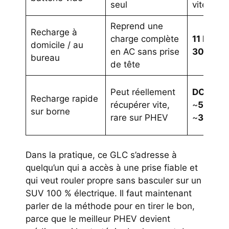
seul
vitesse/
Reprend une
Recharge à
charge complète
11 kW
, 
domicile / au
en AC sans prise
30
bureau
de tête
Peut réellement
DC 60 
Recharge rapide
récupérer vite,
~
50 kW
sur borne
rare sur PHEV
~
30+ mi
Dans la pratique, ce GLC s’adresse à
quelqu’un qui a accès à une prise fiable et
qui veut rouler propre sans basculer sur un
SUV 100 % électrique. Il faut maintenant
parler de la méthode pour en tirer le bon,
parce que le meilleur PHEV devient