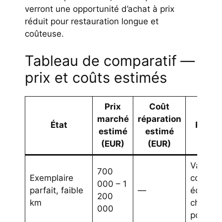
verront une opportunité d’achat à prix
réduit pour restauration longue et
coûteuse.
Tableau de comparatif —
prix et coûts estimés
Prix
Coût
marché
réparation
État
Remar
estimé
estimé
(EUR)
(EUR)
Valeur
700
Exemplaire
collecti
000 – 1
parfait, faible
—
échange
200
km
chiffres
000
possibl