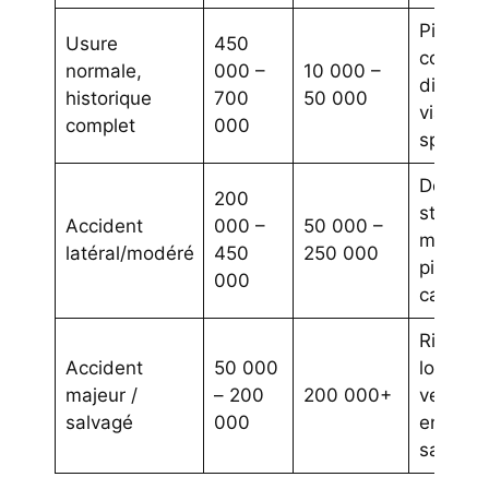
Pièces
Usure
450
courant
normale,
000 –
10 000 –
disponi
historique
700
50 000
via
complet
000
spéciali
Dépend
200
structur
Accident
000 –
50 000 –
monoco
latéral/modéré
450
250 000
pièces 
000
carbon
Risque t
Accident
50 000
loss, s
majeur /
– 200
200 000+
vendu 
salvagé
000
enchère
salvage