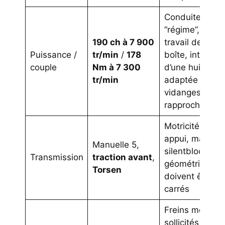
Conduite
“régime”,
190 ch à 7 900
travail de
Puissance /
tr/min
/
178
boîte, intérêt
couple
Nm à 7 300
d’une huile
tr/min
adaptée et
vidanges
rapprochées
Motricité en
appui, mais
Manuelle 5,
silentblocs et
Transmission
traction avant
,
géométrie
Torsen
doivent être
carrés
Freins moins
sollicités