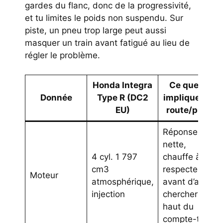
gardes du flanc, donc de la progressivité,
et tu limites le poids non suspendu. Sur
piste, un pneu trop large peut aussi
masquer un train avant fatigué au lieu de
régler le problème.
Honda Integra
Ce que ça
Donnée
Type R (DC2
implique sur
EU)
route/piste
Réponse
nette,
4 cyl. 1 797
chauffe à
cm3
respecter
Moteur
atmosphérique,
avant d’aller
injection
chercher le
haut du
compte-tours