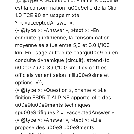
[{« @type »: »Question », »name »: »Quelle
est la consommation ru00e9elle de la Clio
1.0 TCE 90 en usage mixte
? », »acceptedAnswer »:
{« @type »: »Answer », »text »: »En
conduite quotidienne, la consommation
moyenne se situe entre 5,0 et 6,0 l/100
km. En usage autoroute chargu00e9 ou en
conduite dynamique (circuit), attend-toi
u00e0 7u20139 l/100 km. Les chiffres
officiels varient selon millu00e9sime et
options. »}},
{« @type »: »Question », »name »: »La
finition ESPRIT ALPINE apporte-elle des
u00e9lu00e9ments techniques
spu00e9cifiques ? », »acceptedAnswer »:
{« @type »: »Answer », »text »: »Elle
propose des u00e9lu00e9ments