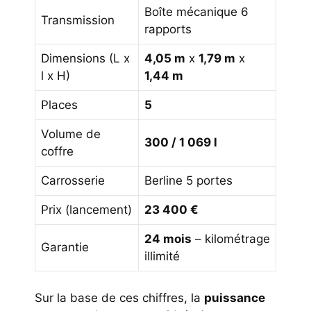
Boîte mécanique 6
Transmission
rapports
Dimensions (L x
4,05 m
x
1,79 m
x
l x H)
1,44 m
Places
5
Volume de
300 / 1 069 l
coffre
Carrosserie
Berline 5 portes
Prix (lancement)
23 400 €
24 mois
– kilométrage
Garantie
illimité
Sur la base de ces chiffres, la
puissance