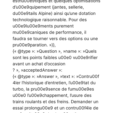
esthu00e9tiques et quelques optimisations
d’u00e9quipement (jantes, sellerie,
du00e9tails Alpine) ainsi qu’une dotation
technologique raisonnable. Pour des
u00e9lu00e9ments purement
mu00e9caniques de performance, il
faudra se tourner vers des options ou une
pru00e9paration. »}},
{« @type »: »Question », »name »: »Quels
sont les points faibles u00e0 vu00e9rifier
avant un achat d’occasion
? », »acceptedAnswer »:
{« @type »: »Answer », »text »: »Contru00f
4ler l’historique d’entretien, l’u00e9tat du
turbo, la pru00e9sence de fumu00e9es
u00e0 l’u00e9chappement, l’usure des
trains roulants et des freins. Demander un
essai prolongu00e9 et un contru00f4le de