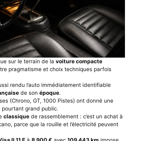
ue sur le terrain de la
voiture compacte
ntre pragmatisme et choix techniques parfois
aussi rendu l’auto immédiatement identifiable
ançaise
de son
époque
.
uses (Chrono, GT, 1000 Pistes) ont donné une
 pourtant grand public.
ne
classique
de rassemblement : c’est un achat à
no, parce que la rouille et l’électricité peuvent
Visa II 11 E
à
8 900 €
avec
109 443 km
impose