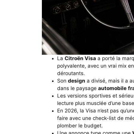
La
Citroën Visa
a porté la marq
polyvalente, avec un vrai mix e
déroutants.
Son
design
a divisé, mais il a 
dans le paysage
automobile
fr
Les versions sportives et série
lecture plus musclée d’une base
En 2026, la Visa n’est pas qu’u
faire avec une check-list de méca
plomber le budget.
Une annonce type comme une